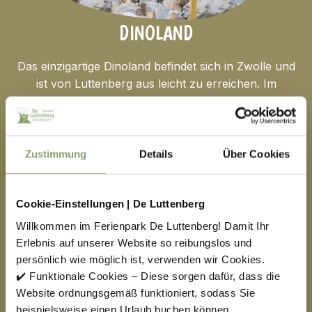
DINOLAND
Das einzigartige Dinoland befindet sich in Zwolle und
ist von Luttenberg aus leicht zu erreichen. Im
Dinoland Zwolle gehen Sie wirklich zurück in die Zeit
der Dinosaurier. Es gibt manchmal Dutzende von
meterhohen Exemplaren zu sehen und man erfährt
allerlei über sie. Außerdem gibt es allerlei Aktivitäten
Zustimmung
Details
Über Cookies
zu unternehmen. Dinoland ist für Jungen und
Mädchen von 2 bis 14 Jahren geeignet und macht
Cookie-Einstellungen | De Luttenberg
sowohl Dinofans als auch Nicht-Dinofans Spaß. In
jedem Fall sollte ein Tag im Dinoland in Ihrem Urlaub
Willkommen im Ferienpark De Luttenberg! Damit Ihr
nicht fehlen!
Erlebnis auf unserer Website so reibungslos und
persönlich wie möglich ist, verwenden wir Cookies.
✔️ Funktionale Cookies – Diese sorgen dafür, dass die
Dinoland
Website ordnungsgemäß funktioniert, sodass Sie
beispielsweise einen Urlaub buchen können.