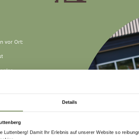
n vor Ort:
st
enlos.
itags frei.
An diesem Tag
Details
iten Schulferien. In
k der umfangreichen
uttenberg
ann genug zu erleben.
Luttenberg! Damit Ihr Erlebnis auf unserer Website so reibung
htet sich an Kinder bis