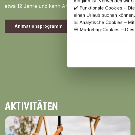
möglich ist, verwenden wir C
etwa 12 Jahre und kann Änderungen unterliegen):
✔️ Funktionale Cookies – Die
einen Urlaub buchen können.
📊 Analytische Cookies – Mi
Animationsprogramm
🎯 Marketing-Cookies – Dies
AKTIVITÄTEN