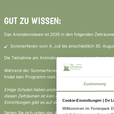
GUT ZU WISSEN:
Das Animationsteam ist 2026 in den folgenden Zeiträume
Sommerferien vom 4. Juli bis einschließlich 30. Augu
Die Teilnahme am Animationsprogramm ist meistens kost
Während der Sommerferien hat das Animationsteam
fre
findet kein Programm statt.
Zustimmung
Einige Schulen haben andere Ferienzeiten als die landeswe
diesen Zeiträumen ist kein Animationsteam vor Ort. Dan
Cookie-Einstellungen | De L
Einrichtungen gibt es auf dem Campingplatz aber auch d
Willkommen im Ferienpark De 
Sehen Sie sich unten das Animationsprogramm an (es ric