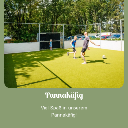
Pannakäfig
Viel Spaß in unserem
Pannakäfig!