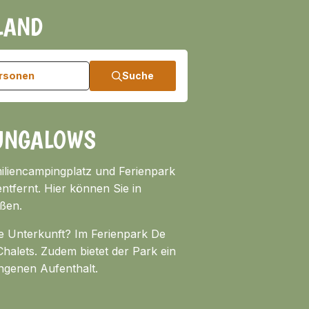
LAND
ersonen
Suche
UNGALOWS
miliencampingplatz und Ferienpark
ntfernt. Hier können Sie in
ßen.
e Unterkunft? Im Ferienpark De
alets. Zudem bietet der Park ein
ungenen Aufenthalt.