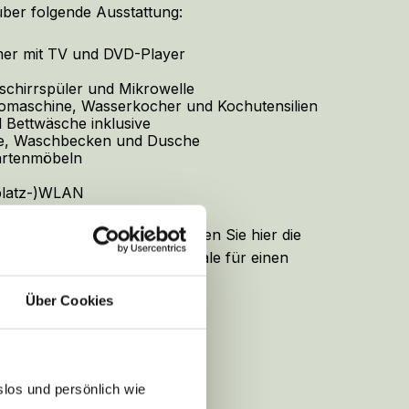
ber folgende Ausstattung:
er mit TV und DVD-Player
chirrspüler und Mikrowelle
omaschine, Wasserkocher und Kochutensilien
 Bettwäsche inklusive
tte, Waschbecken und Dusche
Gartenmöbeln
platz-)WLAN
ert die Ausstattung. Entdecken Sie hier die
nd ihre individuellen Merkmale für einen
t.
Über Cookies
slos und persönlich wie