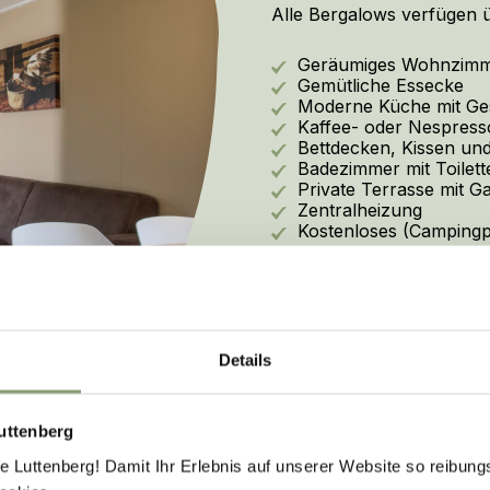
Alle Bergalows verfügen ü
Geräumiges Wohnzimm
Gemütliche Essecke
Moderne Küche mit Ges
Kaffee- oder Nespress
Bettdecken, Kissen und
Badezimmer mit Toile
Private Terrasse mit 
Zentralheizung
Kostenloses (Camping
Je nach Bergalow-Typ varii
verschiedenen Bergalows u
unvergesslichen Aufenthal
Details
Bergalow auswählen
uttenberg
Luttenberg! Damit Ihr Erlebnis auf unserer Website so reibung