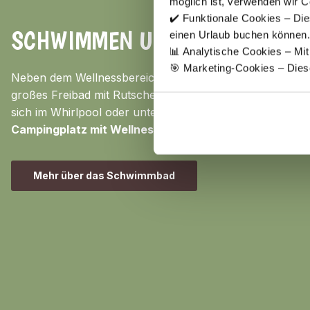
möglich ist, verwenden wir C
✔️ Funktionale Cookies – Die
SCHWIMMEN UND RELAXEN
einen Urlaub buchen können.
📊 Analytische Cookies – Mi
🎯 Marketing-Cookies – Dies
Neben dem Wellnessbereich gibt es ein Hallenbad mit Ki
großes Freibad mit Rutsche und Planschbereich. Wer es
sich im Whirlpool oder unter der Massagedüse. So wird
Campingplatz mit Wellness
zu einer erholsamen Auszei
Mehr über das Schwimmbad