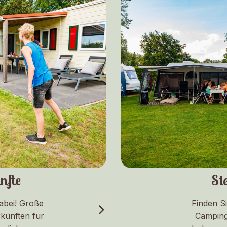
nfte
Ste
abei! Große
Finden S
künften für
Camping