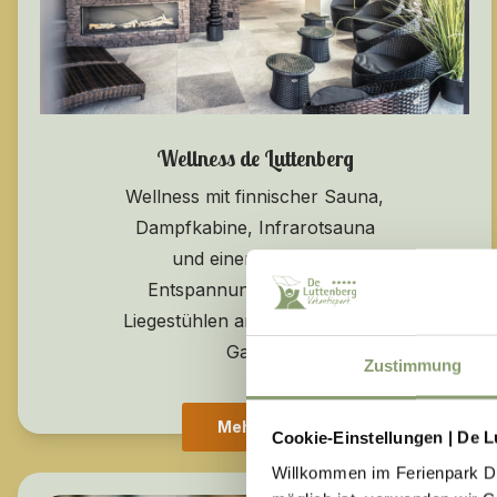
Wellness de Luttenberg
Wellness mit finnischer Sauna,
Dampfkabine, Infrarotsauna
und einem schönen
Entspannungsbereich mit
Liegestühlen am Kamin oder im
Garten
Zustimmung
Mehr Info
Cookie-Einstellungen | De L
Willkommen im Ferienpark De 