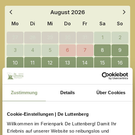
August
2026
Mo
Di
Mi
Do
Fr
Sa
So
27
28
29
30
31
1
2
3
4
5
6
7
8
9
10
11
12
13
14
15
16
17
18
19
20
21
22
23
24
25
26
27
28
29
30
Zustimmung
Details
Über Cookies
31
1
2
3
4
5
6
Cookie-Einstellungen | De Luttenberg
Verfügbar
Kein Anreisetag
Willkommen im Ferienpark De Luttenberg! Damit Ihr
Ausgewählt
Nicht Verfügbar
Erlebnis auf unserer Website so reibungslos und