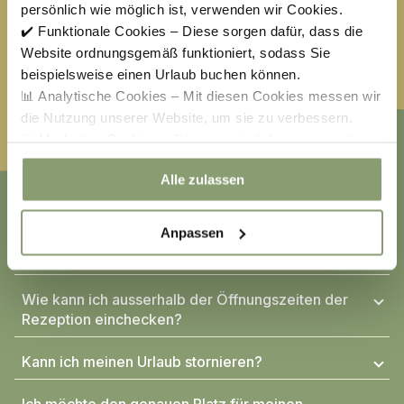
persönlich wie möglich ist, verwenden wir Cookies.
Osterferien
€
31,50
Himmelfahrt
€
387,50
✔️ Funktionale Cookies – Diese sorgen dafür, dass die
Website ordnungsgemäß funktioniert, sodass Sie
Pfingsten
€
301,00
Fronleichnam
€
31,50
beispielsweise einen Urlaub buchen können.
📊 Analytische Cookies – Mit diesen Cookies messen wir
die Nutzung unserer Website, um sie zu verbessern.
🎯 Marketing-Cookies – Diese ermöglichen es uns, Ihnen
relevante Angebote und Werbung anzuzeigen.
Alle zulassen
HÄUFIG GESTELLTE FRAGEN
Anpassen
Ab wann kann ich ein-/ und auschecken?
Wie kann ich ausserhalb der Öffnungszeiten der
Rezeption einchecken?
Kann ich meinen Urlaub stornieren?