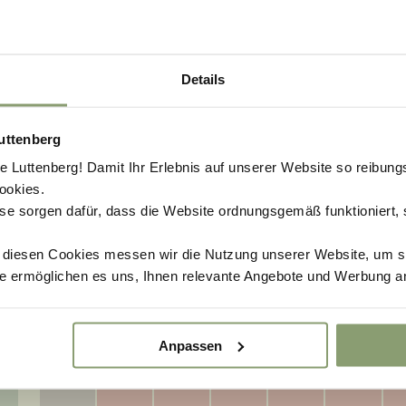
buchbar
Details
uttenberg
Luttenberg! Damit Ihr Erlebnis auf unserer Website so reibung
ookies.
EIN ANKUNFTSDATUM
se sorgen dafür, dass die Website ordnungsgemäß funktioniert,
eitraum, um die Preise anzuzeigen
t diesen Cookies messen wir die Nutzung unserer Website, um s
e ermöglichen es uns, Ihnen relevante Angebote und Werbung a
September
2026
Mo
Di
Mi
Do
Fr
Sa
Anpassen
31
1
2
3
4
5