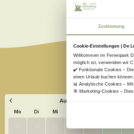
Zustimmung
Cookie-Einstellungen | De L
Willkommen im Ferienpark De 
möglich ist, verwenden wir C
WÄHLEN SIE 
✔️ Funktionale Cookies – Die
einen Urlaub buchen können.
Wählen Sie Ihren Urlaubsz
📊 Analytische Cookies – Mi
🎯 Marketing-Cookies – Dies
August
2026
Mo
Di
Mi
Do
Fr
Sa
So
27
28
29
30
31
1
2