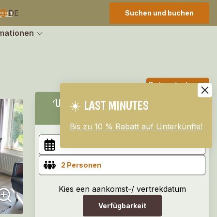
EN
DE
igen
Suchen und buchen
rmationen
Datum ändern
Unieke Bergalow Nr. 121 (4 Pers.
☀️ LAST MINUTES
Haustierfrei)
Bis zu 10 % Rabatt auf Unterkünfte!
2 Personen
Kies een aankomst-/ vertrekdatum
Verfügbarkeit