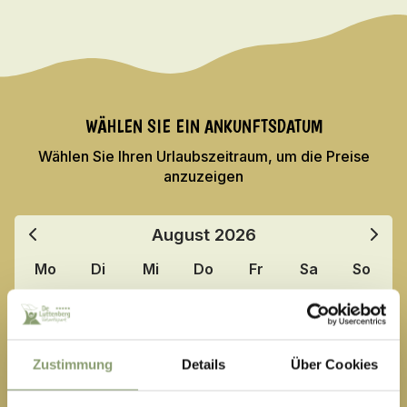
WÄHLEN SIE EIN ANKUNFTSDATUM
Wählen Sie Ihren Urlaubszeitraum, um die Preise
anzuzeigen
August
2026
Mo
Di
Mi
Do
Fr
Sa
So
27
28
29
30
31
1
2
3
4
5
6
7
8
9
Zustimmung
Details
Über Cookies
10
11
12
13
14
15
16