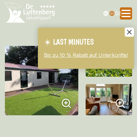
NL
EN
DE
☀️ LAST MINUTES
☀️ LAST MINUTES
Bis zu 10 % Rabatt auf Unterkünfte!
Bis zu 10 % Rabatt auf Unterkünfte!
Übernachten
Tarife
Einrichtungen
Umgebung
Informationen