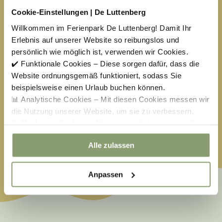
17
18
19
20
21
22
23
Cookie-Einstellungen | De Luttenberg
Willkommen im Ferienpark De Luttenberg! Damit Ihr
24
25
26
27
28
29
30
Erlebnis auf unserer Website so reibungslos und
31
1
2
3
4
5
6
persönlich wie möglich ist, verwenden wir Cookies.
✔️ Funktionale Cookies – Diese sorgen dafür, dass die
Website ordnungsgemäß funktioniert, sodass Sie
Verfügbar
Kein Anreisetag
beispielsweise einen Urlaub buchen können.
Ausgewählt
Nicht Verfügbar
📊 Analytische Cookies – Mit diesen Cookies messen wir
die Nutzung unserer Website, um sie zu verbessern.
Osterferien
€
242,00
Himmelfahrt
€
651,50
🎯 Marketing-Cookies – Diese ermöglichen es uns, Ihnen
relevante Angebote und Werbung anzuzeigen.
Pfingsten
€
585,00
Fronleichnam
€
214,00
Alle zulassen
Anpassen