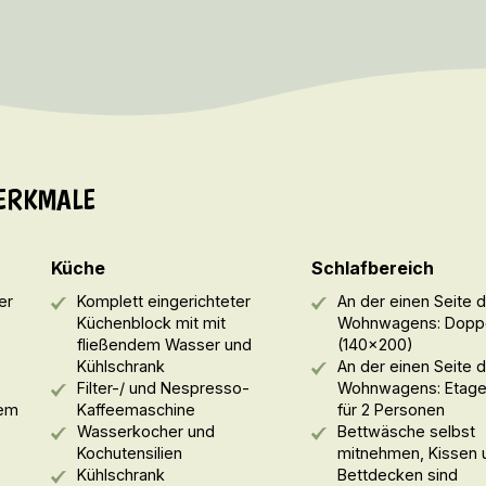
ERKMALE
Küche
Schlafbereich
er
Komplett eingerichteter
An der einen Seite 
Küchenblock mit mit
Wohnwagens: Doppe
fließendem Wasser und
(140x200)
Kühlschrank
An der einen Seite 
Filter-/ und Nespresso-
Wohnwagens: Etage
nem
Kaffeemaschine
für 2 Personen
Wasserkocher und
Bettwäsche selbst
Kochutensilien
mitnehmen, Kissen 
Kühlschrank
Bettdecken sind