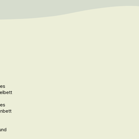
des
lbett
des
nbett
und