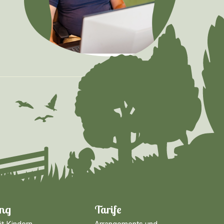
ng
Tarife