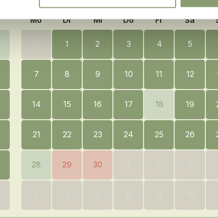
Mo
Di
Mi
Do
Fr
Sa
31
1
2
3
4
5
7
8
9
10
11
12
14
15
16
17
18
19
21
22
23
24
25
26
28
29
30
1
2
3
5
6
7
8
9
10