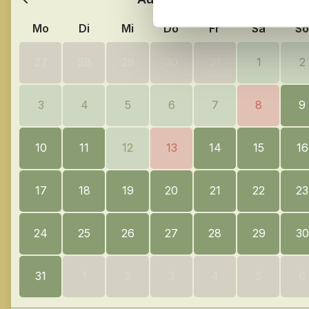
Mo
Di
Mi
Do
Fr
Sa
So
27
28
29
30
31
1
2
3
4
5
6
7
8
9
10
11
12
13
14
15
16
17
18
19
20
21
22
23
24
25
26
27
28
29
30
31
1
2
3
4
5
6