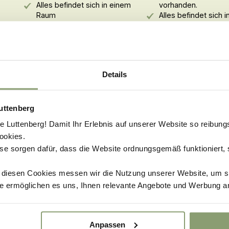
Alles befindet sich in einem
vorhanden.
Raum
Alles befindet sich 
Raum
Sanitär
im Sanitärgebäude De
Molshoop
Details
uttenberg
Luttenberg! Damit Ihr Erlebnis auf unserer Website so reibung
ookies.
se sorgen dafür, dass die Website ordnungsgemäß funktioniert,
EIN ANKUNFTSDATUM
t diesen Cookies messen wir die Nutzung unserer Website, um s
e ermöglichen es uns, Ihnen relevante Angebote und Werbung a
eitraum, um die Preise anzuzeigen
Anpassen
September
2026