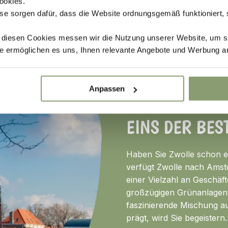
ookies.
se sorgen dafür, dass die Website ordnungsgemäß funktioniert,
mmeln
Denkmäler bewundern
Am Wasser entlang spa
t diesen Cookies messen wir die Nutzung unserer Website, um s
e ermöglichen es uns, Ihnen relevante Angebote und Werbung a
Anpassen
EINS DER BES
Haben Sie Zwolle schon 
verfügt Zwolle nach Amst
einer Vielzahl an Geschäf
großzügigen Grünanlagen g
faszinierende Mischung a
prägt, wird Sie begeistern.