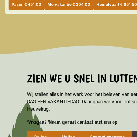
Pasen
€
451,00
Meivakantie
€
304,00
Hemelvaart
€
651,5
ZIEN WE U SNEL IN LUTT
Wij stellen alles in het werk voor het beleven van e
DAG EEN VAKANTIEDAG! Daar gaan we voor. Tot snel 
Heuvelrug.
Vragen? Neem gerust contact met ons op
Bellen
Mailen
Contact opnemen