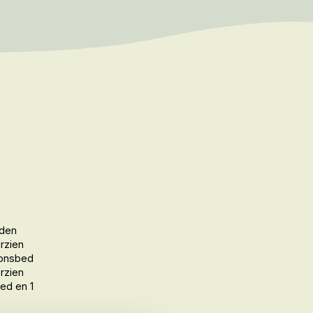
den
rzien
onsbed
rzien
ed en 1