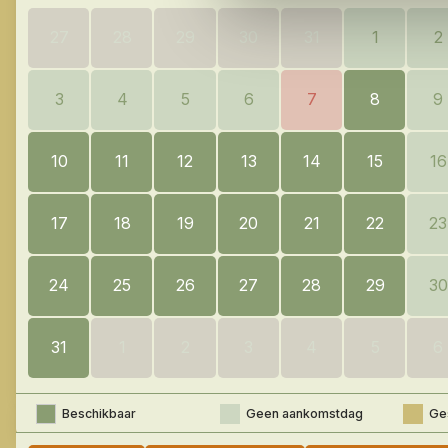
27
28
29
30
31
1
2
3
4
5
6
7
8
9
10
11
12
13
14
15
16
17
18
19
20
21
22
23
24
25
26
27
28
29
30
31
1
2
3
4
5
6
Beschikbaar
Geen aankomstdag
Ge