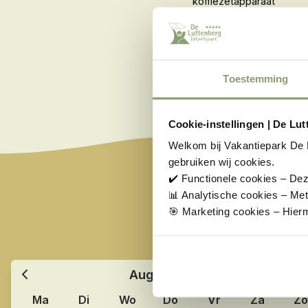
koffiezetapparaat
Waterkoker en
keukengerei
Koelkast
Vaatwasser
Toestemming
Cookie-instellingen | De Lu
Welkom bij Vakantiepark De 
gebruiken wij cookies.
✔️ Functionele cookies – Dez
📊 Analytische cookies – Me
KIES EEN
🎯 Marketing cookies – Hierm
Kies je vakantiepe
Augustus
2026
Ma
Di
Wo
Do
Vr
Za
Z