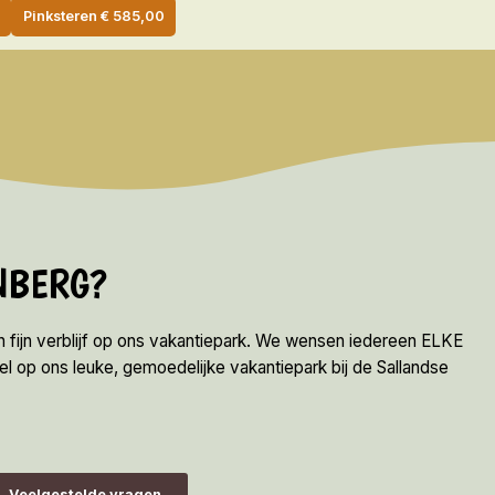
0
Pinksteren
€
585,00
ENBERG?
en fijn verblijf op ons vakantiepark. We wensen iedereen ELKE
op ons leuke, gemoedelijke vakantiepark bij de Sallandse
Veelgestelde vragen