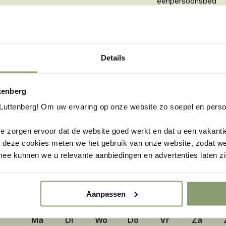
éénpersoonsbed
Details
ttenberg
Luttenberg! Om uw ervaring op onze website zo soepel en persoo
e zorgen ervoor dat de website goed werkt en dat u een vakanti
t deze cookies meten we het gebruik van onze website, zodat w
 AANKOMSTDATUM
ee kunnen we u relevante aanbiedingen en advertenties laten zi
riode om de prijzen te zien
Aanpassen
September
2026
o
Ma
Di
Wo
Do
Vr
Za