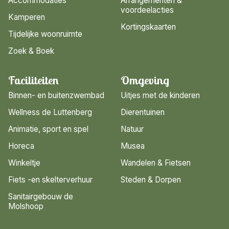
Accommodaties
Arrangementen &
voordeelacties
Kamperen
Kortingskaarten
Tijdelijke woonruimte
Zoek & Boek
Faciliteiten
Omgeving
Binnen- en buitenzwembad
Uitjes met de kinderen
Wellness de Luttenberg
Dierentuinen
Animatie, sport en spel
Natuur
Horeca
Musea
Winkeltje
Wandelen & Fietsen
Fiets -en skelterverhuur
Steden & Dorpen
Sanitairgebouw de
Molshoop