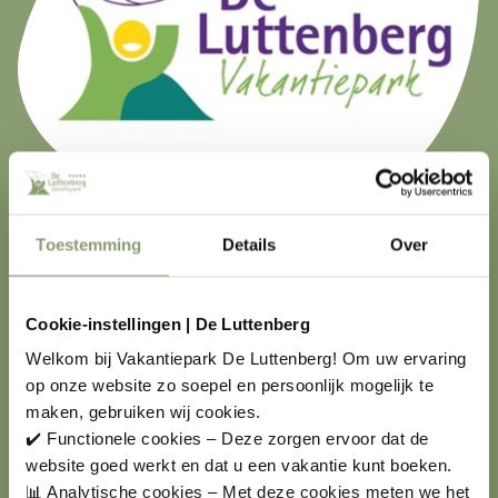
DE LUTTENBERG APP
Toestemming
Details
Over
Heeft U de Luttenberg app al gedownload?
Cookie-instellingen | De Luttenberg
Met de Luttenberg App ervaart u nog meer gemak
Welkom bij Vakantiepark De Luttenberg! Om uw ervaring
tijdens uw vakantie bij ons. Handig wanneer u wilt
op onze website zo soepel en persoonlijk mogelijk te
weten wanneer het winkeltje of de receptie geopend
maken, gebruiken wij cookies.
is, het recreatieprogramma wilt bekijken, of als u
✔️ Functionele cookies – Deze zorgen ervoor dat de
graag verse broodjes voor de volgende ochtend wilt
website goed werkt en dat u een vakantie kunt boeken.
bestellen, fietsen wilt huren, de tennisbaan wilt
📊 Analytische cookies – Met deze cookies meten we het