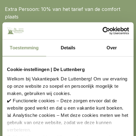
Extra Persoon: 10% van het tarief van de comfort
plaats
Tarief elektra 01/01/2026 - 31/12/2026 € 0,35 per
kWh.
(niet mogelijk bij Privésanitair)
Toestemming
Details
Over
Extra Comfortplaats
Super Comfortplaats
Cookie-instellingen | De Luttenberg
Welkom bij Vakantiepark De Luttenberg! Om uw ervaring
op onze website zo soepel en persoonlijk mogelijk te
maken, gebruiken wij cookies.
€ 449,00 *
€ 464,00 *
✔️ Functionele cookies – Deze zorgen ervoor dat de
website goed werkt en dat u een vakantie kunt boeken.
€ 378,00 *
€ 393,00 *
📊 Analytische cookies – Met deze cookies meten we het
gebruik van onze website, zodat we deze kunnen
€ 625,00 **
€ 660,00 **
verbeteren.