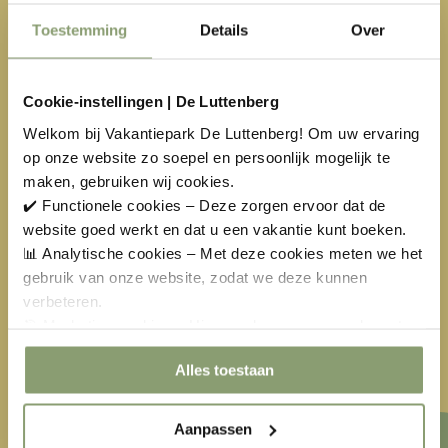
HARTE WELKOM!
Toestemming
Details
Over
Fiets- en wandelliefhebbers kunnen hun hart ophalen
tijdens een verblijf op ons vakantiepark in Overijssel!
Cookie-instellingen | De Luttenberg
Gelegen aan diverse routes en omgeven door
Welkom bij Vakantiepark De Luttenberg! Om uw ervaring
prachtige natuurgebieden is elke tocht weer anders!
op onze website zo soepel en persoonlijk mogelijk te
Ons park is aangesloten bij het project ‘Fietsers
maken, gebruiken wij cookies.
Welkom! De recreatieve fietser kan bij ons altijd
✔️ Functionele cookies – Deze zorgen ervoor dat de
rekenen op een gastvrije ontvangst. De Luttenberg is
website goed werkt en dat u een vakantie kunt boeken.
gelegen aan het fietsroutenetwerk van Salland en
📊 Analytische cookies – Met deze cookies meten we het
staat garant voor een geslaagde fietsdagtocht.
gebruik van onze website, zodat we deze kunnen
verbeteren.
🎯 Marketing cookies – Hiermee kunnen we u relevante
Klik hier voor mooie fietsroutes van Visit Oost
aanbiedingen en advertenties laten zien.
Alles toestaan
Klik hier voor mooie wandelroutes van Visit Oost
Aanpassen