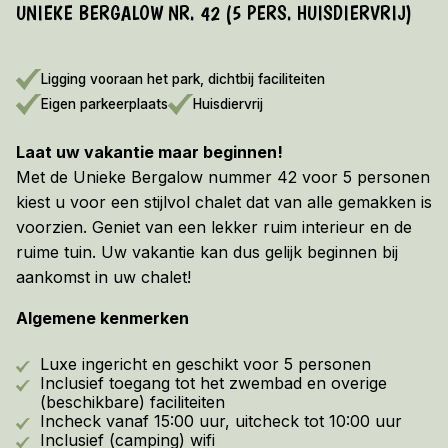
UNIEKE BERGALOW NR. 42 (5 PERS. HUISDIERVRIJ)
Informatie
VROEGBOEKVOORDEEL 2026/2027!
Ligging vooraan het park, dichtbij faciliteiten
Bekijk hier de voorwaarden
Eigen parkeerplaats
Huisdiervrij
Laat uw vakantie maar beginnen!
Met de Unieke Bergalow nummer 42 voor 5 personen
kiest u voor een stijlvol chalet dat van alle gemakken is
voorzien. Geniet van een lekker ruim interieur en de
ruime tuin. Uw vakantie kan dus gelijk beginnen bij
aankomst in uw chalet!
Algemene kenmerken
Luxe ingericht en geschikt voor 5 personen
Inclusief toegang tot het zwembad en overige
(beschikbare) faciliteiten
Incheck vanaf 15:00 uur, uitcheck tot 10:00 uur
Inclusief (camping) wifi