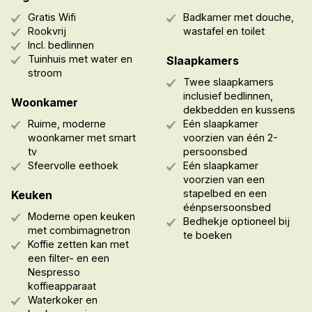
Gratis Wifi
Badkamer met douche,
Rookvrij
wastafel en toilet
Incl. bedlinnen
Tuinhuis met water en
Slaapkamers
stroom
Twee slaapkamers
inclusief bedlinnen,
Woonkamer
dekbedden en kussens
Ruime, moderne
Eén slaapkamer
woonkamer met smart
voorzien van één 2-
tv
persoonsbed
Sfeervolle eethoek
Eén slaapkamer
voorzien van een
stapelbed en een
Keuken
éénpsersoonsbed
Moderne open keuken
Bedhekje optioneel bij
met combimagnetron
te boeken
Koffie zetten kan met
een filter- en een
Nespresso
koffieapparaat
Waterkoker en