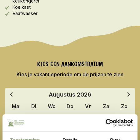
keukengerei
Koelkast
Vaatwasser
KIES EEN AANKOMSTDATUM
Kies je vakantieperiode om de prijzen te zien
Augustus
2026
Ma
Di
Wo
Do
Vr
Za
Zo
27
28
29
30
31
1
2
3
4
5
6
7
8
9