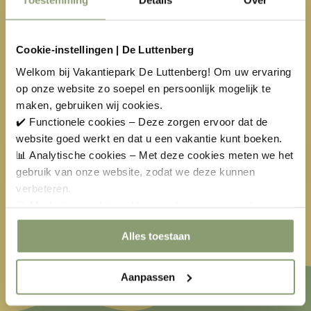
Toestemming
Details
Over
10
11
12
13
14
15
16
17
18
19
20
21
22
23
Cookie-instellingen | De Luttenberg
Welkom bij Vakantiepark De Luttenberg! Om uw ervaring
24
25
26
27
28
29
30
op onze website zo soepel en persoonlijk mogelijk te
31
1
2
3
4
5
6
maken, gebruiken wij cookies.
✔️ Functionele cookies – Deze zorgen ervoor dat de
website goed werkt en dat u een vakantie kunt boeken.
Beschikbaar
Geen aankomstdag
📊 Analytische cookies – Met deze cookies meten we het
Geselecteerd
Niet beschikbaar
gebruik van onze website, zodat we deze kunnen
verbeteren.
Pasen
€
469,00
Meivakantie
Hemelvaart
🎯 Marketing cookies – Hiermee kunnen we u relevante
aanbiedingen en advertenties laten zien.
Pinksteren
€
613,00
Alles toestaan
Aanpassen