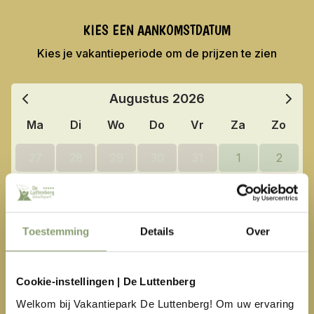
KIES EEN AANKOMSTDATUM
Kies je vakantieperiode om de prijzen te zien
Augustus
2026
Ma
Di
Wo
Do
Vr
Za
Zo
27
28
29
30
31
1
2
3
4
5
6
7
8
9
10
11
12
13
14
15
16
Toestemming
Details
Over
17
18
19
20
21
22
23
24
25
26
27
28
29
30
Cookie-instellingen | De Luttenberg
Welkom bij Vakantiepark De Luttenberg! Om uw ervaring
31
1
2
3
4
5
6