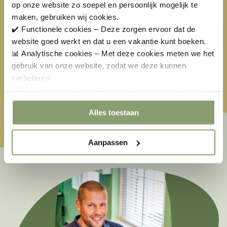
op onze website zo soepel en persoonlijk mogelijk te
maken, gebruiken wij cookies.
Beschikbaar
Geen aankomstdag
✔️ Functionele cookies – Deze zorgen ervoor dat de
Geselecteerd
Niet beschikbaar
website goed werkt en dat u een vakantie kunt boeken.
📊 Analytische cookies – Met deze cookies meten we het
Pasen
€
487,00
Meivakantie
€
324,00
Hemelvaart
gebruik van onze website, zodat we deze kunnen
verbeteren.
Pinksteren
🎯 Marketing cookies – Hiermee kunnen we u relevante
aanbiedingen en advertenties laten zien.
Alles toestaan
Aanpassen