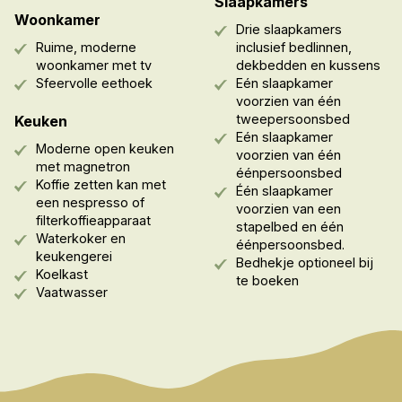
Slaapkamers
Woonkamer
Drie slaapkamers
Ruime, moderne
inclusief bedlinnen,
woonkamer met tv
dekbedden en kussens
Sfeervolle eethoek
Eén slaapkamer
voorzien van één
tweepersoonsbed
Keuken
Eén slaapkamer
Moderne open keuken
voorzien van één
met magnetron
éénpersoonsbed
Koffie zetten kan met
Één slaapkamer
een nespresso of
voorzien van een
filterkoffieapparaat
stapelbed en één
Waterkoker en
éénpersoonsbed.
keukengerei
Bedhekje optioneel bij
Koelkast
te boeken
Vaatwasser