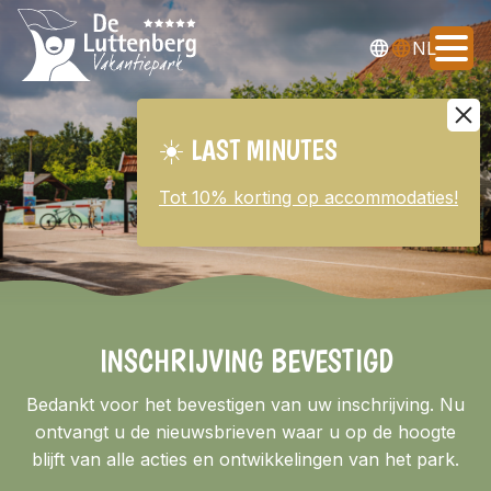
DE
EN
NL
☀️ LAST MINUTES
☀️ LAST MINUTES
Tot 10% korting op accommodaties!
Tot 10% korting op accommodaties!
Overnachten
Tarieven
Faciliteiten
INSCHRIJVING BEVESTIGD
Bedankt voor het bevestigen van uw inschrijving. Nu
Omgeving
ontvangt u de nieuwsbrieven waar u op de hoogte
blijft van alle acties en ontwikkelingen van het park.
Verkoop