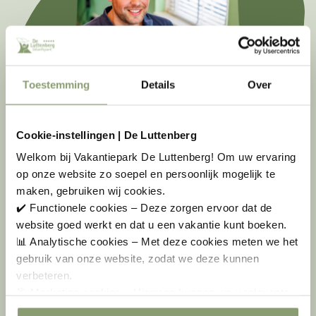
Toestemming
Details
Over
Cookie-instellingen | De Luttenberg
Welkom bij Vakantiepark De Luttenberg! Om uw ervaring
op onze website zo soepel en persoonlijk mogelijk te
ZIEN WE U SNEL IN LUTTENBERG?
maken, gebruiken wij cookies.
✔️ Functionele cookies – Deze zorgen ervoor dat de
Wij stellen alles in het werk voor het beleven van een fijn
website goed werkt en dat u een vakantie kunt boeken.
verblijf op ons vakantiepark. We wensen iedereen ELKE
📊 Analytische cookies – Met deze cookies meten we het
DAG EEN VAKANTIEDAG! Daar gaan we voor. Tot snel op
gebruik van onze website, zodat we deze kunnen
ons leuke, gemoedelijke vakantiepark bij de Sallandse
verbeteren.
Heuvelrug.
🎯 Marketing cookies – Hiermee kunnen we u relevante
Vragen? Neem gerust contact met ons op
aanbiedingen en advertenties laten zien.