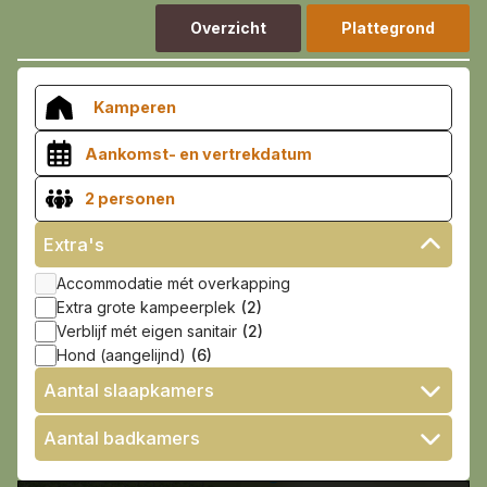
Informatie
Overzicht
Plattegrond
VROEGBOEKVOORDEEL 2026/2027!
Bekijk hier de voorwaarden
Kamperen
2 personen
Extra's
Accommodatie mét overkapping
Extra grote kampeerplek
(2)
Verblijf mét eigen sanitair
(2)
Hond (aangelijnd)
(6)
Aantal slaapkamers
2 Slaapkamers
Aantal badkamers
3 Slaapkamers
1 Badkamer