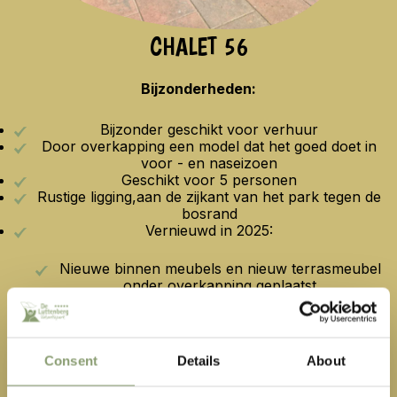
CHALET 56
Bijzonderheden:
Bijzonder geschikt voor verhuur
Door overkapping een model dat het goed doet in
voor - en naseizoen
Geschikt voor 5 personen
Rustige ligging,aan de zijkant van het park tegen de
bosrand
Vernieuwd in 2025:
Nieuwe binnen meubels en nieuw terrasmeubel
onder overkapping geplaatst
Badkamer totaal verbouwd
Chalet aan de binnenkant voorzien van nieuwe
wandbekleding
Consent
Details
About