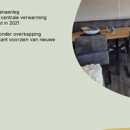
uinaanleg
 centrale verwarming
t in 2021
onder overkapping
kant voorzien van nieuwe