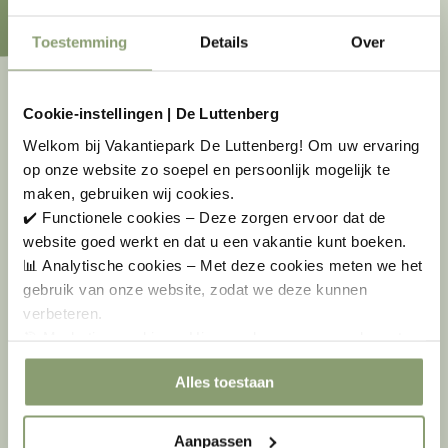
Toestemming
Details
Over
Cookie-instellingen | De Luttenberg
Welkom bij Vakantiepark De Luttenberg! Om uw ervaring
op onze website zo soepel en persoonlijk mogelijk te
maken, gebruiken wij cookies.
✔️ Functionele cookies – Deze zorgen ervoor dat de
website goed werkt en dat u een vakantie kunt boeken.
📊 Analytische cookies – Met deze cookies meten we het
gebruik van onze website, zodat we deze kunnen
verbeteren.
🎯 Marketing cookies – Hiermee kunnen we u relevante
aanbiedingen en advertenties laten zien.
Alles toestaan
WAAROM VERBLIJVEN OP DE
Aanpassen