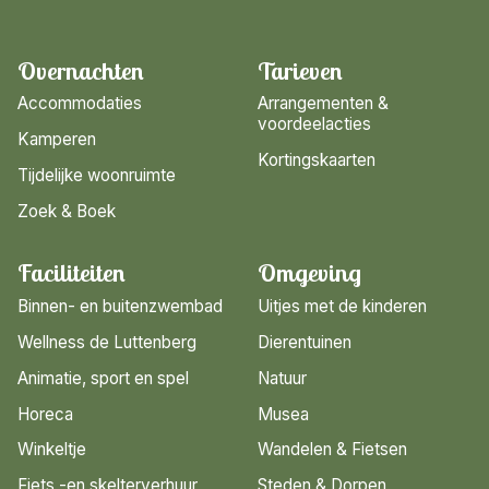
Overnachten
Tarieven
Accommodaties
Arrangementen &
voordeelacties
Kamperen
Kortingskaarten
Tijdelijke woonruimte
Zoek & Boek
Faciliteiten
Omgeving
Binnen- en buitenzwembad
Uitjes met de kinderen
Wellness de Luttenberg
Dierentuinen
Animatie, sport en spel
Natuur
Horeca
Musea
Winkeltje
Wandelen & Fietsen
Fiets -en skelterverhuur
Steden & Dorpen