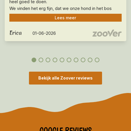
heel goed te doen.
We vinden het erg fijn, dat we onze hond in het bos
direct buiten het park kunnen uitlaten.
Lees meer
Tot slot willen we vermelden, dat alle medewerkers
zeer vriendelijk en zeer servicegericht zijn, hulde en
Erica
01-06-2026
dank daarvoor en hopelijk tot volgend jaar!
Bekijk alle Zoover reviews
GOOGLE REVIEWS