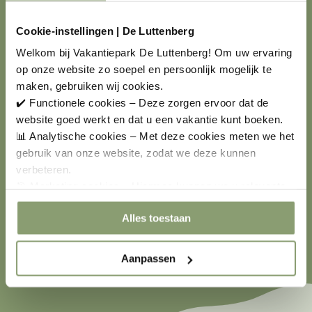
Heerlijk vertoeven
9
/10
Cookie-instellingen | De Luttenberg
Het is heerlijk vertoeven op het park. Een heel fijn
Welkom bij Vakantiepark De Luttenberg! Om uw ervaring
binnenbad, erg vriendelijk personeel. Mooie omgeving,
op onze website zo soepel en persoonlijk mogelijk te
kortom voor herhaling vatbaar.
maken, gebruiken wij cookies.
✔️ Functionele cookies – Deze zorgen ervoor dat de
website goed werkt en dat u een vakantie kunt boeken.
📊 Analytische cookies – Met deze cookies meten we het
gebruik van onze website, zodat we deze kunnen
verbeteren.
🎯 Marketing cookies – Hiermee kunnen we u relevante
Weijdema
12-06-2026
aanbiedingen en advertenties laten zien.
Alles toestaan
Aanpassen