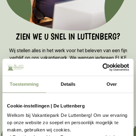
ZIEN WE U SNEL IN LUTTENBERG?
Wij stellen alles in het werk voor het beleven van een fijn
verblijf op ons vakantiepark. We wensen iedereen ELKE
DAG EEN VAKANTIEDAG! Daar gaan we voor. Tot snel op
ons leuke, gemoedelijke vakantiepark bij de Sallandse
Heuvelrug.
Toestemming
Details
Over
Vragen? Neem gerust contact met ons op
Cookie-instellingen | De Luttenberg
Bellen
Mailen
Contact opnemen
Welkom bij Vakantiepark De Luttenberg! Om uw ervaring
Veelgestelde vragen
op onze website zo soepel en persoonlijk mogelijk te
maken, gebruiken wij cookies.