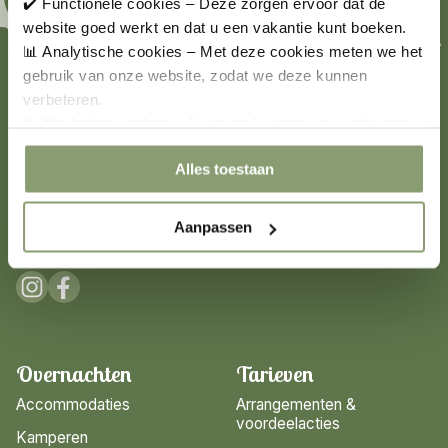
✔️ Functionele cookies – Deze zorgen ervoor dat de
website goed werkt en dat u een vakantie kunt boeken.
📊 Analytische cookies – Met deze cookies meten we het
gebruik van onze website, zodat we deze kunnen
De Luttenberg
verbeteren.
Heuvelweg 9
🎯 Marketing cookies – Hiermee kunnen we u relevante
aanbiedingen en advertenties laten zien.
8105 SZ Luttenberg
Alles toestaan
Overijssel
T: 0572-301405
Aanpassen
M: receptie@luttenberg.nl
Overnachten
Tarieven
Accommodaties
Arrangementen &
voordeelacties
Kamperen