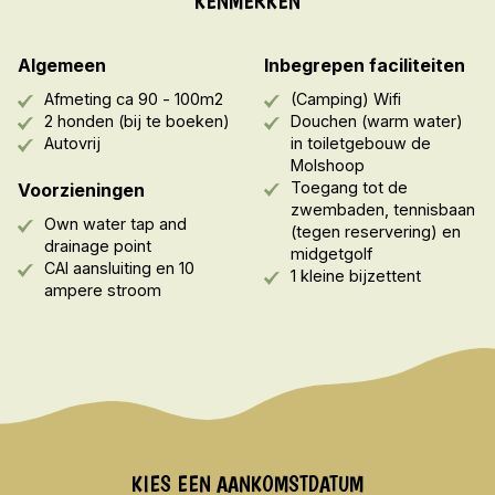
KENMERKEN
Algemeen
Inbegrepen faciliteiten
Afmeting ca 90 - 100m2
(Camping) Wifi
2 honden (bij te boeken)
Douchen (warm water)
Autovrij
in toiletgebouw de
Molshoop
Toegang tot de
Voorzieningen
zwembaden, tennisbaan
Own water tap and
(tegen reservering) en
drainage point
midgetgolf
CAI aansluiting en 10
1 kleine bijzettent
ampere stroom
KIES EEN AANKOMSTDATUM