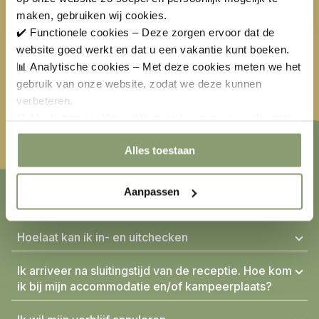
maken, gebruiken wij cookies.
Geselecteerd
Niet beschikbaar
✔️ Functionele cookies – Deze zorgen ervoor dat de
website goed werkt en dat u een vakantie kunt boeken.
Pasen
€
138,00
Meivakantie
€
36,50
📊 Analytische cookies – Met deze cookies meten we het
Hemelvaart
€
387,50
Pinksteren
€
301,00
gebruik van onze website, zodat we deze kunnen
verbeteren.
🎯 Marketing cookies – Hiermee kunnen we u relevante
aanbiedingen en advertenties laten zien.
Alles toestaan
Aanpassen
VEELGESTELDE VRAGEN
Hoelaat kan ik in- en uitchecken
Ik arriveer na sluitingstijd van de receptie. Hoe kom
ik bij mijn accommodatie en/of kampeerplaats?