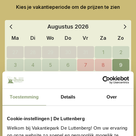
Kies je vakantieperiode om de prijzen te zien
Augustus
2026
Ma
Di
Wo
Do
Vr
Za
Zo
27
28
29
30
31
1
2
3
4
5
6
7
8
9
10
11
12
13
14
15
16
17
18
19
20
21
22
23
Toestemming
Details
Over
24
25
26
27
28
29
30
31
1
2
3
4
5
6
Cookie-instellingen | De Luttenberg
Welkom bij Vakantiepark De Luttenberg! Om uw ervaring
Beschikbaar
Geen aankomstdag
op onze website zo soepel en persoonlijk mogelijk te