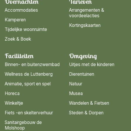
Overnachten
Tarieven
Accommodaties
Arrangementen &
voordeelacties
Kamperen
Kortingskaarten
Tijdelijke woonruimte
Zoek & Boek
Faciliteiten
Omgeving
Binnen- en buitenzwembad
Uitjes met de kinderen
Wellness de Luttenberg
Dierentuinen
Animatie, sport en spel
Natuur
Horeca
Musea
Winkeltje
Wandelen & Fietsen
Fiets -en skelterverhuur
Steden & Dorpen
Sanitairgebouw de
Molshoop